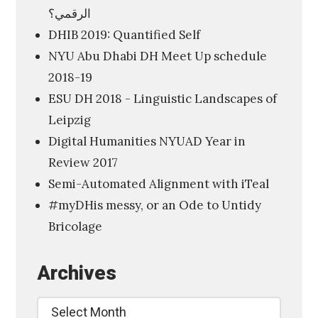
الرقمي؟
I
DHIB 2019: Quantified Self
B
NYU Abu Dhabi DH Meet Up schedule
2
2018-19
0
ESU DH 2018 - Linguistic Landscapes of
1
Leipzig
7
Digital Humanities NYUAD Year in
A
Review 2017
V
Semi-Automated Alignment with iTeal
e
#myDHis messy, or an Ode to Untidy
r
Bricolage
y
G
Archives
e
n
Archives