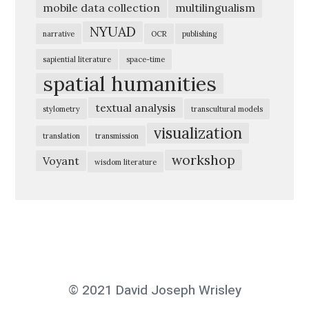
S
mobile data collection
multilingualism
k
NYUAD
narrative
OCR
publishing
e
sapiential literature
space-time
t
spatial humanities
c
h
textual analysis
stylometry
transcultural models
u
visualization
translation
transmission
p
workshop
Voyant
wisdom literature
D
H
I
B
2
0
© 2021 David Joseph Wrisley
1