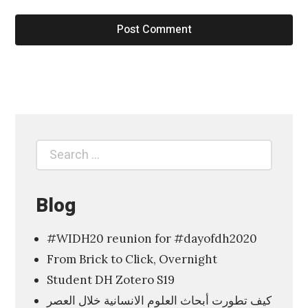
t
a
l
H
u
m
a
Search
Search
n
for:
i
Blog
t
i
#WIDH20 reunion for #dayofdh2020
e
From Brick to Click, Overnight
s
Student DH Zotero S19
D
كيف تطورت أبحاث العلوم الانسانية خلال العصر
H