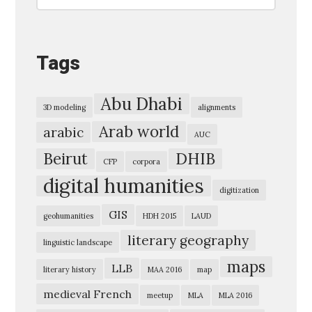
t
l
e
Tags
I
n
Abu Dhabi
t
3D modeling
alignments
r
Arab world
arabic
AUC
o
Beirut
DHIB
CFP
corpora
t
digital humanities
o
digitization
3
GIS
geohumanities
HDH 2015
LAUD
d
literary geography
linguistic landscape
a
maps
LLB
literary history
MAA 2016
map
n
d
medieval French
meetup
MLA
MLA 2016